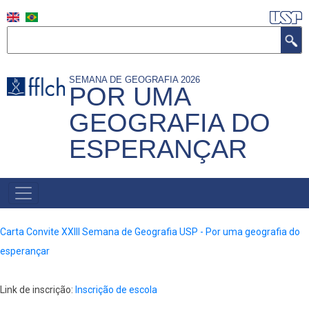
Skip
to
Search
main
content
SEMANA DE GEOGRAFIA 2026
POR UMA
GEOGRAFIA DO
ESPERANÇAR
MAIN
NAVIGATION
Carta Convite XXIII Semana de Geografia USP - Por uma geografia do
esperançar
Link de inscrição:
Inscrição de escola