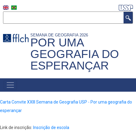
Pular
para
Buscar
o
conteúdo
SEMANA DE GEOGRAFIA 2026
principal
POR UMA
GEOGRAFIA DO
ESPERANÇAR
NAVEGAÇÃO
PRINCIPAL
Carta Convite XXIII Semana de Geografia USP - Por uma geografia do
esperançar
Link de inscrição:
Inscrição de escola