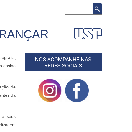
Search
ERANÇAR
ografia,
NOS ACOMPANHE NAS
REDES SOCIAIS
 o ensino
mação de
antes da
o e seus
ndizagem