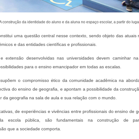
construção da identidade do aluno e da aluna no espaço escolar, a partir do lugar
nstitui uma questão central nesse contexto, sendo objeto das atuais
cos e das entidades científicas e profissionais.
a e extensão desenvolvidas nas universidades devem caminhar na
possibilidades para o ensino emancipador em todas as escalas.
ressupõem o compromisso ético da comunidade acadêmica na abor
tiva do ensino de geografia, e apontam a possibilidade da construç
er da geografia na sala de aula e sua relação com o mundo.
ativas, de experiências e vivências entre profissionais do ensino de g
da escola pública, são fundamentais na construção de par
são que a sociedade comporta.