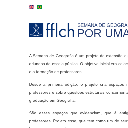
Skip
to
main
SEMANA DE GEOGRA
content
POR UMA
MAIN
A Semana de Geografia é um projeto de extensão que 
NAVIGATION
oriundos da escola pública. O objetivo inicial era c
e a formação de professores.
Desde a primeira edição, o projeto cria espaços
professores e sobre questões estruturais concernent
graduação em Geografia.
São esses espaços que evidenciam, que é antigo
professores. Projeto esse, que tem como um de seus 