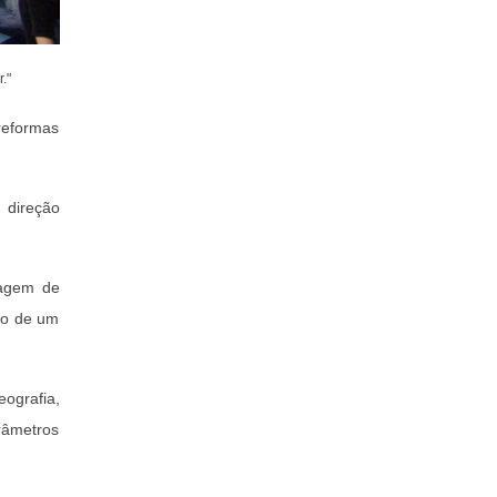
."
 reformas
 direção
dagem de
ão de um
eografia,
âmetros