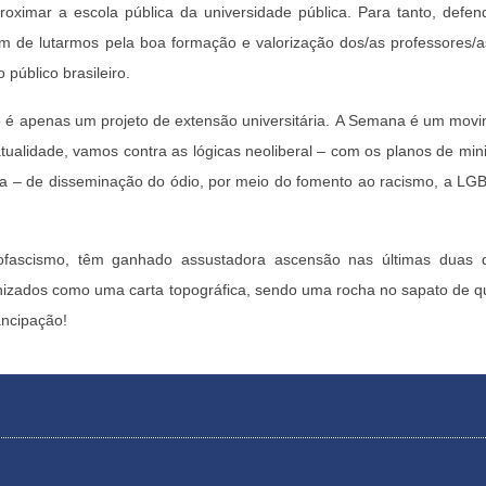
oximar a escola pública da universidade pública. Para tanto, defe
ém de lutarmos pela boa formação e valorização dos/as professores/a
público brasileiro.
é apenas um projeto de extensão universitária. A Semana é um movi
tualidade, vamos contra as lógicas neoliberal – com os planos de mi
a – de disseminação do ódio, por meio do fomento ao racismo, a LGB
ofascismo, têm ganhado assustadora ascensão nas últimas duas 
nizados como uma carta topográfica, sendo uma rocha no sapato de 
ncipação!