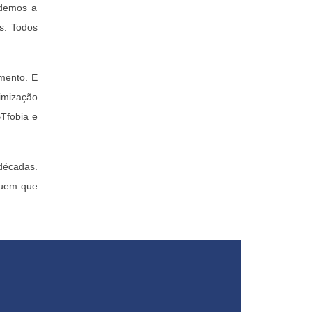
ndemos a
s. Todos
mento. E
nimização
Tfobia e
décadas.
quem que